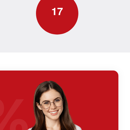
1
7
%