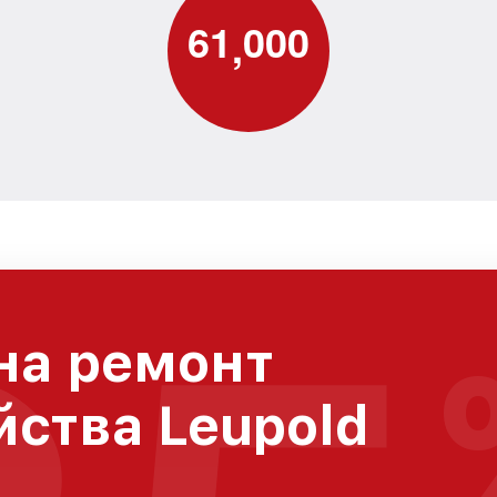
6
1
0
0
0
,
на ремонт
йства Leupold