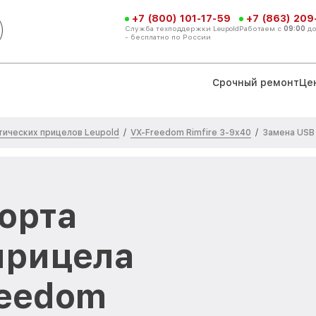
+7 (800) 101-17-59
+7 (863) 209
Служба техподдержки Leupold
Работаем с
09:00
д
- бесплатно по России
Срочный ремонт
Це
тических прицелов Leupold
VX-Freedom Rimfire 3-9x40
/
/
Замена USB
орта
прицела
reedom