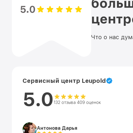
больш
5.0
цент
Что о нас ду
Сервисный центр Leupold
5.0
132 отзыва 409 оценок
Антонова Дарья