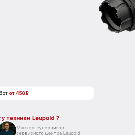
абот
от 450₽
у техники Leupold ?
Мастер-супервизор
сервисного центра Leupold