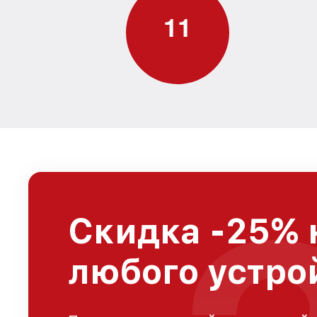
1
1
Скидка -25% 
любого устро