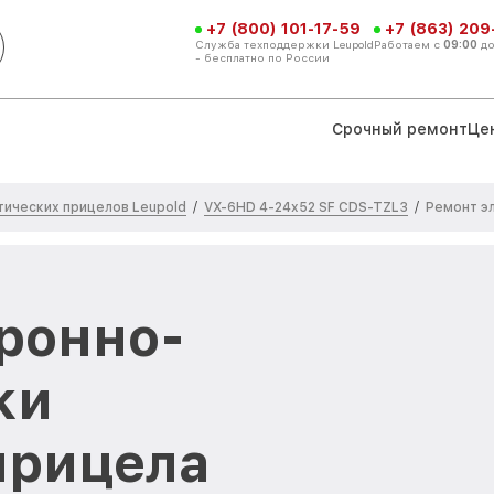
+7 (800) 101-17-59
+7 (863) 209
Служба техподдержки Leupold
Работаем с
09:00
д
- бесплатно по России
Срочный ремонт
Це
тических прицелов Leupold
VX-6HD 4-24x52 SF CDS-TZL3
/
/
Ремонт э
ронно-
ки
прицела