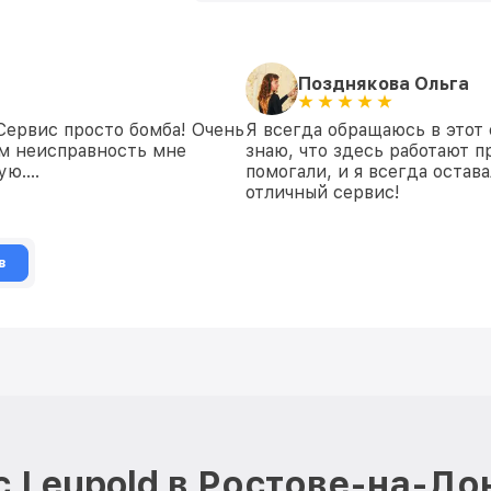
Позднякова Ольга
 Сервис просто бомба! Очень
Я всегда обращаюсь в этот 
ем неисправность мне
знаю, что здесь работают п
дую….
помогали, и я всегда остав
отличный сервис!
в
 Leupold в Ростове-на-До