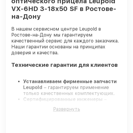
оптического прицела Leupold
VX-6HD 3-18x50 SF в Ростове-
на-Дону
В нашем сервисном центре Leupold в
Ростове-на-Дону мы гарантируем
качественный сервис для каждого заказчика.
Наши гарантии основаны на принципах
доверия и качества.
Технические гарантии для клиентов
Устанавливаем фирменные запчасти
Leupold
– гарантируем применение
только качественных комплектующих.
Сертифицированные инженеры
–
проходят строгий отбор, что
Развернуть
подтверждает уровень их
профессионализма.
Всегда выполняем ремонт вовремя
–
ремонт оптического прицела Leupold VX-