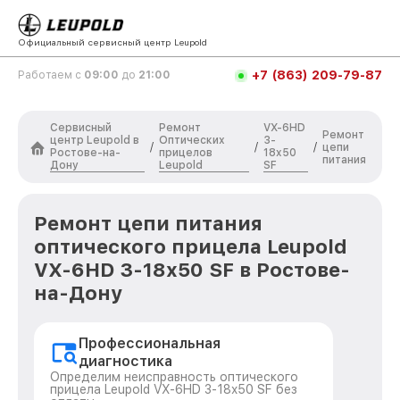
Официальный сервисный центр Leupold
+7 (863) 209-79-87
Работаем с
09:00
до
21:00
Сервисный
Ремонт
VX-6HD
Ремонт
центр Leupold в
Оптических
3-
/
/
/
цепи
Ростове-на-
прицелов
18x50
питания
Дону
Leupold
SF
Ремонт цепи питания
оптического прицела Leupold
VX-6HD 3-18x50 SF в Ростове-
на-Дону
Профессиональная
диагностика
Определим неисправность оптического
прицела Leupold VX-6HD 3-18x50 SF без