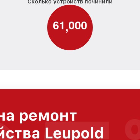
Сколько устройств починили
6
1
0
0
0
,
на ремонт
йства Leupold