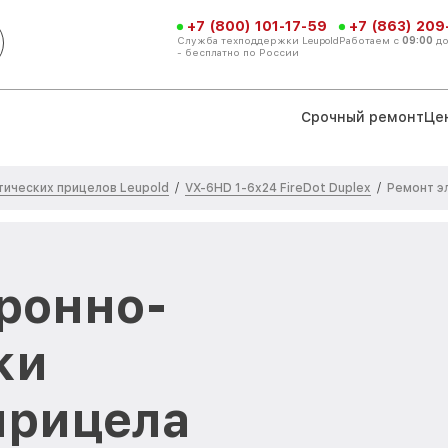
+7 (800) 101-17-59
+7 (863) 209
Служба техподдержки Leupold
Работаем с
09:00
д
- бесплатно по России
Срочный ремонт
Це
тических прицелов Leupold
VX-6HD 1-6x24 FireDot Duplex
/
/
Ремонт э
ронно-
ки
прицела