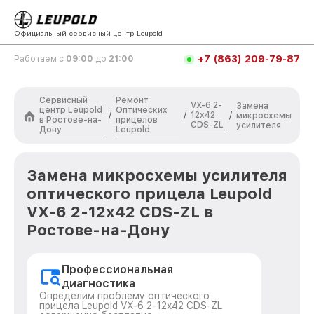
Официальный сервисный центр Leupold
+7 (863) 209-79-87
Работаем с
09:00
до
21:00
Сервисный
Ремонт
VX-6 2-
Замена
центр Leupold
Оптических
12x42
/
/
/
микросхемы
в Ростове-на-
прицелов
CDS-ZL
усилителя
Дону
Leupold
Замена микросхемы усилителя
оптического прицела Leupold
VX-6 2-12x42 CDS-ZL в
Ростове-на-Дону
Профессиональная
диагностика
Определим проблему оптического
прицела Leupold VX-6 2-12x42 CDS-ZL