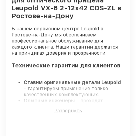
для оптического прицела
Leupold VX-6 2-12x42 CDS-ZL в
Ростове-на-Дону
В нашем сервисном центре Leupold в
Ростове-на-Дону мы обеспечиваем
профессиональное обслуживание для
каждого клиента. Наши гарантии держатся
на принципах доверия и прозрачности.
Технические гарантии для клиентов
Ставим оригинальные детали Leupold
– гарантируем применение только
качественных комплектующих.
Опытные инженеры
– проходят
жёсткий контроль знаний и навыков, что
Развернуть
подтверждает уровень их
профессионализма.
Соблюдаем сроки ремонта
– ремонт
оптического прицела Leupold VX-6 2-