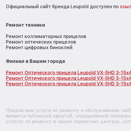
Официальный сайт бренда Leupold доступен по
ссы
Ремонт техники
Ремонт коллиматорных прицелов
Ремонт оптических прицелов
Ремонт цифровых биноклей
Филиал в Вашем городе
Ремонт Оптического прицела Leupold VX-5HD 3-15x
Ремонт Оптического прицела Leupold VX-5HD 3-15x
Ремонт Оптического прицела Leupold VX-5HD 3-15x
Предлагаем услуги по ремонту и обслуживанию любы
является публичной офертой, определяемой положен
услугах по ремонту в наших сервисных центрах, кот