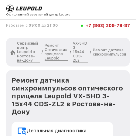
Официальный сервисный центр Leupold
+7 (863) 209-79-87
Работаем с
09:00
до
21:00
Сервисный
VX-5HD
Ремонт
центр
3-
Оптических
Ремонт датчика
Leupold в
15x44
/
/
/
прицелов
синхроимпульсов
Ростове-
CDS-
Leupold
на-Дону
ZL2
Ремонт датчика
синхроимпульсов оптического
прицела Leupold VX-5HD 3-
15x44 CDS-ZL2 в Ростове-на-
Дону
Детальная диагностика